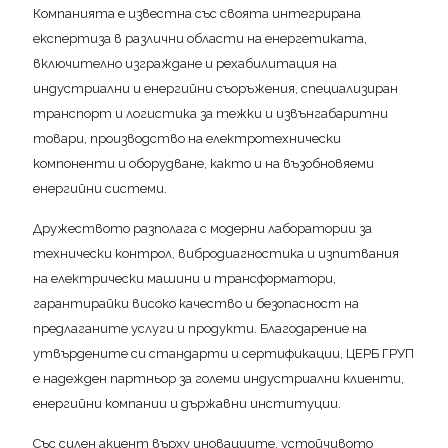
Компанията е известна със своята интегрирана
експертиза в различни области на енергетиката,
включително изграждане и рехабилитация на
индустриални и енергийни съоръжения, специализиран
транспорт и логистика за тежки и извънгабаритни
товари, производство на електротехнически
компоненти и оборудване, както и на възобновяеми
енергийни системи.
Дружеството разполага с модерни лаборатории за
технически контрол, вибродиагностика и изпитвания
на електрически машини и трансформатори,
гарантирайки високо качество и безопасност на
предлаганите услуги и продукти. Благодарение на
утвърдените си стандарти и сертификации, ЦЕРБ ГРУП
е надежден партньор за големи индустриални клиенти,
енергийни компании и държавни институции.
Със силен акцент върху иновациите, устойчивото