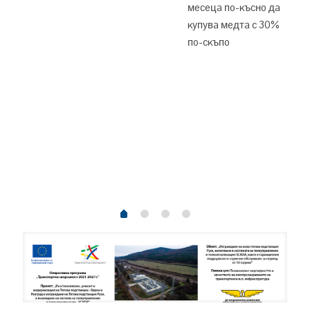
мeceцa пo-ĸъcнo дa
ĸyпyвa мeдтa c 30%
пo-cĸъпo