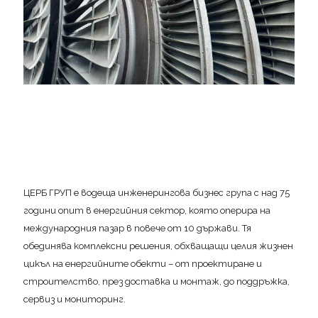
ЦЕРБ ГРУП е водеща инженерингова бизнес група с над 75
години опит в енергийния сектор, която оперира на
международния пазар в повече от 10 държави. Тя
обединява комплексни решения, обхващащи целия жизнен
цикъл на енергийните обекти – от проектиране и
строителство, през доставка и монтаж, до поддръжка,
сервиз и мониторинг.