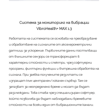
Система за мониторинг на вибрации
VibroHealth+ MAX 1.3
Работата на системата се основава на преобразуване
и обработване на сигналите от акселерометрични
датчици за ускорение. Първичните данни постъпващи
от външните сензори се трансформират в
характерни стойности и спектри, чрез софтуерни
програми, филтърни функции и вътрешна обработка на
сигнала. При заявка получените резултати се
изпращат към централен/локален сървър. Там се
запазват за неопределено време и могат да бъдат
разглеждани. Това става чрез специализиран софтуер,
който позволява да бъдат наблюдавани времевите
стойности на всеки един от вибрационните канали.