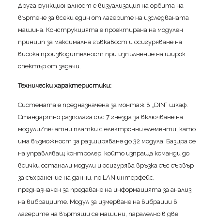
Друга функционалност е визуализация на орбита на
въртене за всеки един от лагерите на изследваната
машина. Конструкцията е проектирана на модулен
принцип за максимална гъвкавост и осигуряване на
висока производителност при изпълнение на широк
спектър от задачи.
Технически характеристики:
Системата е предназначена за монтаж в „DIN” шкаф.
Стандартно разполага със 7 гнезда за включване на
модули/печатни платки с електронни елементи, като
има възможност за разширяване до 32 модула. Базира се
на управляващ контролер, който изпраща команди до
всички останали модули и осигурява връзка със сървър
за съхранение на данни, по LAN интерфейс,
предназначен за предаване на информацията за анализ
на вибрациите. Модул за измерване на вибрации в
лагерите на въртящи се машини, паралелно в две