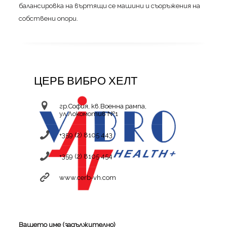
балансировка на въртящи се машини и съоръжения на
собствени опори.
ЦЕРБ ВИБРО ХЕЛТ
гр.София, кв.Военна рампа,
ул.Локомотив №1
+359 (2) 8105 443
+359 (2) 8105 454
www.cerb-vh.com
Вашето име (задължително)