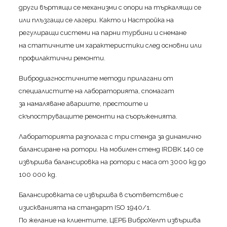
други въртящи се механизми с опори на търкалящи се
или плъзгащи се лагери. Както и Настройка на
регулиращи системи на парни турбини и снемане
на статичните им характеристики след основни или
профилактични ремонти.
Вибродиагностичните методи прилагани от
специалистите на лабораторията, спомагат
за намаляване авариите, престоите и
скъпоструващите ремонти на съоръженията.
Лабораторията разполага с три стенда за динамично
балансиране на ротори. На мобилен стенд IRDBK 140 се
извършва балансировка на ротори с маса от 3000 kg до
100 000 kg.
Балансировката се извършва в съответствие с
изискванията на стандарт ISO 1940/1.
По желание на клиентите, ЦЕРБ ВиброХелт извършва