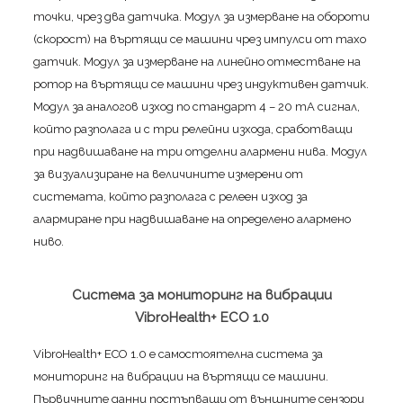
точки, чрез два датчика. Модул за измерване на обороти
(скорост) на въртящи се машини чрез импулси от тахо
датчик. Модул за измерване на линейно отместване на
ротор на въртящи се машини чрез индуктивен датчик.
Модул за аналогов изход по стандарт 4 – 20 mA сигнал,
който разполага и с три релейни изхода, сработващи
при надвишаване на три отделни алармени нива. Модул
за визуализиране на величините измерени от
системата, който разполага с релеен изход за
алармиране при надвишаване на определено алармено
ниво.
Система за мониторинг на вибрации
VibroHealth+ ECO 1.0
VibroHealth+ ECO 1.0 e самостоятелна система за
мониторинг на вибрации на въртящи се машини.
Първичните данни постъпващи от външните сензори