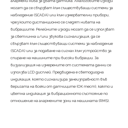
алармени нива за двата датчика. Аналоговите изходи
могат да се свързват към съществуващи системи за
наблюдение (SCADA) или към измервателни прибори,
чрез които дистанционно се следят нивата на
вибрациите. Релейните изходи могат да се използват
за светлинна и/или звукова сигнализация, да се
свързват към съществуващи системи за наблюдение
(SCADA) или за подаване на сигнал към устройство за
спиране на машините при високи вибрации. За
визуализация на измерените от системата данни се
използва LCD дисплей. Предвидена е светодиодна
индикация, която сигнализира занеизправност във
веригата на всеки от датчиците (ОК тест), както и
цветна индикация за вибрационното състояние по
отношение на алармените зони на машината (RMS).