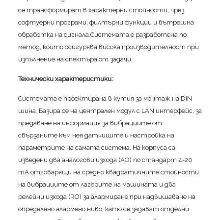
се трансформират в характерни стойности, чрез
софтуерни програми, филтърни функции и вътрешна
обработка на сигнала.Системата е разработена по
метод, който осигурява висока производителност при
изпълнение на спектъра от задачи.
Технически характеристики:
Системата е проектирана в кутия за монтаж на DIN
шина. Базира се на централен модул с LAN интерфейс, за
предаване на информация за вибрациите от
свързаните към нея датчиците и настройка на
параметрите на самата система. На корпуса са
изведени два аналогови изхода (АО) по стандарт 4-20
mA отговарящи на средно квадратичните стойности
на вибрациите от лагерите на машината и два
релейни изхода (RO) за алармиране при надвишаване на
определено алармено ниво, като се задават отделни