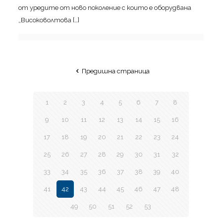
от уредите от ново поколение с които е оборудвана
„Високоволтова
[…]
Предишна страница
1
2
3
4
5
6
7
8
9
10
11
12
13
14
15
16
17
18
19
20
21
22
23
24
25
26
27
28
29
30
31
32
33
34
35
36
37
38
39
40
41
42
43
44
45
46
47
48
49
50
51
52
53