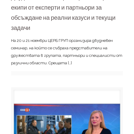
екипи от експерти и партньори за
обсъждане на реални казуси и текущи
задачи
На 20 и 21 ноември ЦЕРБ ГРУП организира двудневен
семинар, на който се събраха представители на
дружествата в групата, партньори и специалисти от
различни области. Срещата
[…]