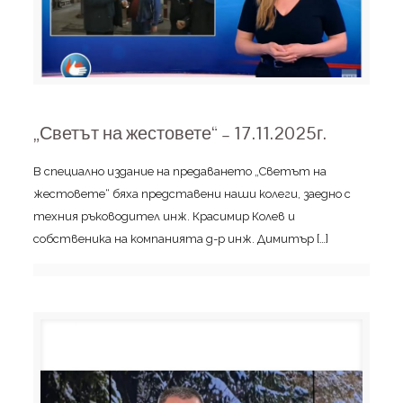
„Светът на жестовете“ – 17.11.2025г.
В специално издание на предаването „Светът на
жестовете“ бяха представени наши колеги, заедно с
техния ръководител инж. Красимир Колев и
собственика на компанията д-р инж. Димитър
[…]