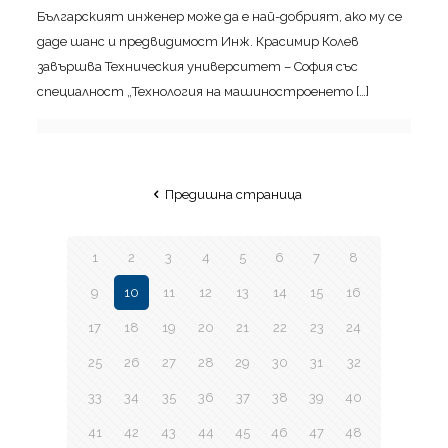
Българският инженер може да е най-добрият, ако му се
даде шанс и предвидимост Инж. Красимир Колев
завършва Техническия университет – София със
специалност „Технология на машиностроенето
[…]
Предишна страница
1
2
3
4
5
6
7
8
9
10
11
12
13
14
15
16
17
18
19
20
21
22
23
24
25
26
27
28
29
30
31
32
33
34
35
36
37
38
39
40
41
42
43
44
45
46
47
48