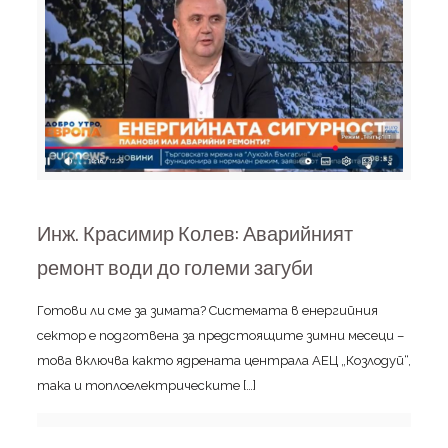
Инж. Красимир Колев: Аварийният
ремонт води до големи загуби
Готови ли сме за зимата? Системата в енергийния
сектор е подготвена за предстоящите зимни месеци –
това включва както ядрената централа АЕЦ „Козлодуй“,
така и топлоелектрическите
[…]