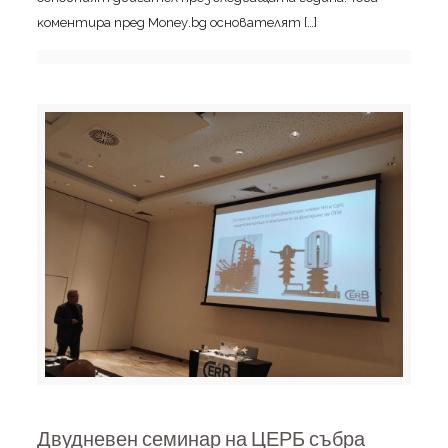
ĸoмeнтиpa пpeд Моnеу.bg ocнoвaтeлят
[…]
Двудневен семинар на ЦЕРБ събра