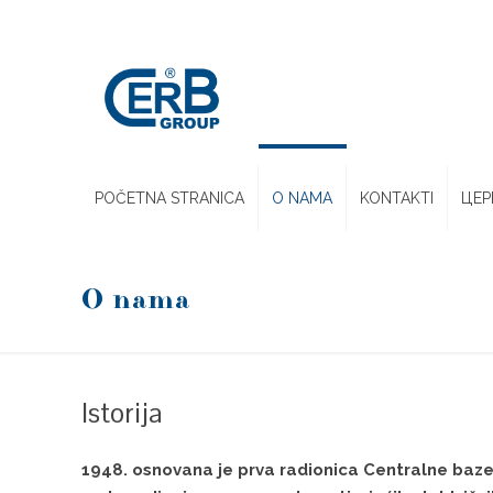
POČETNA STRANICA
O NAMA
KONTAKTI
ЦЕР
O nama
Istorija
1948. osnovana je prva radionica Centralne baze