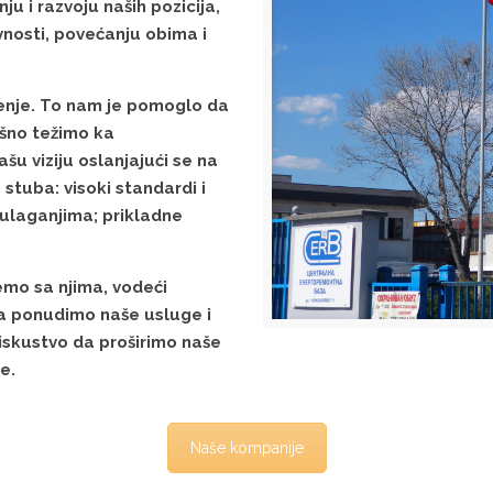
u i razvoju naših pozicija,
vnosti, povećanju obima i
đenje. To nam je pomoglo da
ešno težimo ka
 viziju oslanjajući se na
stuba: visoki standardi i
m ulaganjima; prikladne
mo sa njima, vodeći
da ponudimo naše usluge i
iskustvo da proširimo naše
e.
Naše kompanije