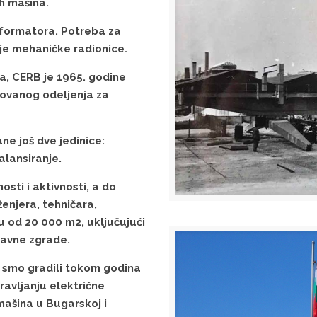
ih mašina.
formatora. Potreba za
e mehaničke radionice.
a, CERB je 1965. godine
zovanog odeljenja za
ne još dve jedinice:
alansiranje.
sti i aktivnosti, a do
ženjera, tehničara,
 od 20 000 m2, uključujući
pravne zgrade.
je smo gradili tokom godina
ravljanju električne
mašina u Bugarskoj i