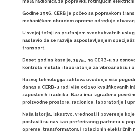
mala radionica za popravku rotirajućih električn
Godine 1956. CERB je počeo sa popravkom trans
mehaničkom obradom opreme određuje otvaranj
U svojoj težnji za pružanjem sveobuhvatnih uslug
nastavio da se razvija uspostavljanjem specijali
transport.
Deset godina kasnije, 1975., na CERB-u su osnova
kontrola metala i laboratorija za vibroanalizu i b
Razvoj tehnologija zahteva uvođenje više pogodno
danas u CERB-u radi više od 150 kvalifikovanih in
zaposlenih i radnika. Baza ima izgrađenu površinu
proizvodne prostore, radionice, laboratorije i u
Naša istorija, iskustvo, vrednosti i poverenje ko
postavili su nas kao preferiranog partnera u pop
opreme, transformatora i rotacionih električnih 