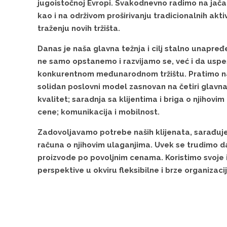
jugoistočnoj Evropi. Svakodnevno radimo na jačanj
kao i na održivom proširivanju tradicionalnih akti
traženju novih tržišta.
Danas je naša glavna težnja i cilj stalno unapre
ne samo opstanemo i razvijamo se, već i da usp
konkurentnom međunarodnom tržištu. Pratimo našu
solidan poslovni model zasnovan na četiri glavna 
kvalitet; saradnja sa klijentima i briga o njihovi
cene; komunikacija i mobilnost.
Zadovoljavamo potrebe naših klijenata, sarađuje
računa o njihovim ulaganjima. Uvek se trudimo 
proizvode po povoljnim cenama. Koristimo svoje 
perspektive u okviru fleksibilne i brze organizacij