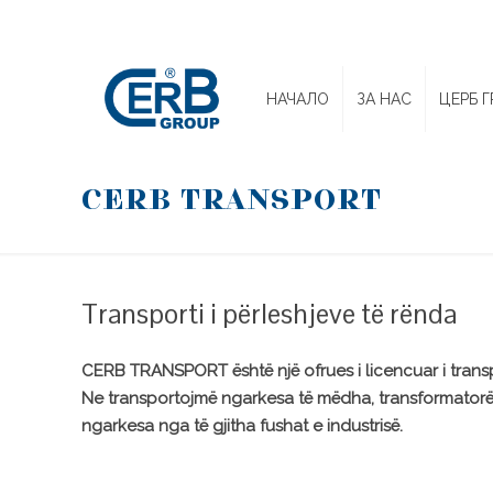
НАЧАЛО
ЗА НАС
ЦЕРБ Г
CERB TRANSPORT
Transporti i përleshjeve të rënda
CERB TRANSPORT është një ofrues i licencuar i trans
Ne transportojmë ngarkesa të mëdha, transformatorë 
ngarkesa nga të gjitha fushat e industrisë.