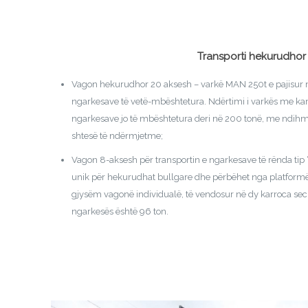
Transporti hekurudhor
Vagon hekurudhor 20 aksesh – varkë MAN 250t e pajisur m
ngarkesave të vetë-mbështetura. Ndërtimi i varkës me kam
ngarkesave jo të mbështetura deri në 200 tonë, me ndihmë
shtesë të ndërmjetme;
Vagon 8-aksesh për transportin e ngarkesave të rënda tip
unik për hekurudhat bullgare dhe përbëhet nga platform
gjysëm vagonë ​​individualë, të vendosur në dy karroca sec
ngarkesës është 96 ton.