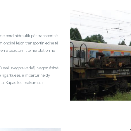
e bord hidraulik për transport të
ionçinë lejon transportin edhe të
n e pezullimit të një platforme
 “Uaai” (vagon-varkë). Vagon është
ë ngarkuese, e mbartur në dy
ila. Kapaciteti maksimal i