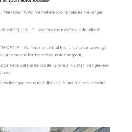
Transport automobilistik
lli “Мercedes” 3850, me makinë 6х6, të pajisura me vanger
 aksesh “SHOERLE” – 120 tonë me mbrëmje hidraulike të
SHOERLE” – 60 tonë me kontroll lokal aktiv të karrocave, gjë
kur vepron në korridore të ngushta transporti. ;
atformë të ulët me tre boshte “Broshus” – E 1723 me ngarkesë
 tonë;
acitet ngarkese 12 tonë dhe vinç të integruar me kapacitet