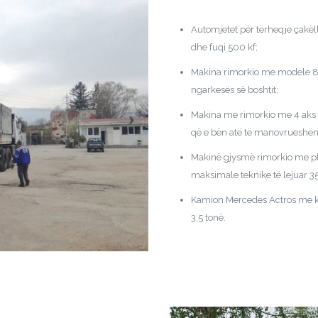
Automjetet për tërheqje çakë
dhe fuqi 500 kf;
Makina rimorkio me modele 8
ngarkesës së boshtit;
Makina me rimorkio me 4 aks “
që e bën atë të manovrueshëm 
Makinë gjysmë rimorkio me pl
maksimale teknike të lejuar 35
Kamion Mercedes Actros me kap
3,5 tonë.