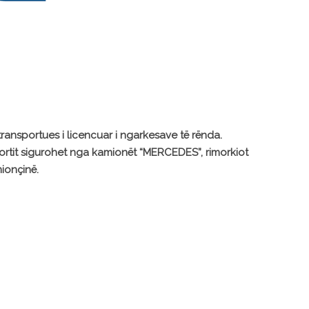
ansportues i licencuar i ngarkesave të rënda.
sportit sigurohet nga kamionët “MERCEDES”, rimorkiot
ionçinë.