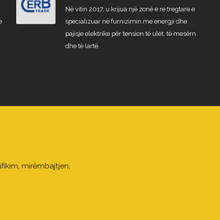
Në vitin 2017, u krijua një zonë e re tregtare e
e
specializuar në furnizimin me energji dhe
pajisje elektrike për tension të ulët, të mesëm
dhe të lartë.
ifikim, mirëmbajtjen,