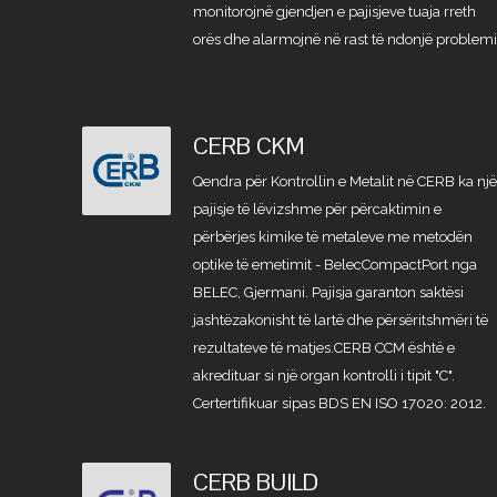
monitorojnë gjendjen e pajisjeve tuaja rreth
orës dhe alarmojnë në rast të ndonjë problemi
CERB CKM
Qendra për Kontrollin e Metalit në CERB ka nj
pajisje të lëvizshme për përcaktimin e
përbërjes kimike të metaleve me metodën
optike të emetimit - BelecCompactPort nga
BELEC, Gjermani. Pajisja garanton saktësi
jashtëzakonisht të lartë dhe përsëritshmëri të
rezultateve të matjes.CERB CCM është e
akredituar si një organ kontrolli i tipit "C".
Certertifikuar sipas BDS EN ISO 17020: 2012.
CERB BUILD