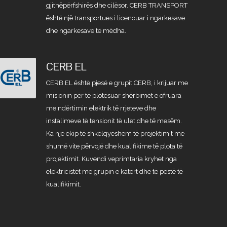
gjithëpërfshirës dhe cilësor. CERB TRANSPORT
është një transportues i licencuar i ngarkesave
dhe ngarkesave të mëdha.
CERB EL
CERB EL është pjesë e grupit CERB, i krijuar me
misionin për të plotësuar shërbimet e ofruara
me ndërtimin elektrik të rrjeteve dhe
instalimeve të tensionit të ulët dhe të mesëm.
Ka një ekip të shkëlqyeshëm të projektimit me
shumë vite përvojë dhe kualifikime të plota të
projektimit. Kuvendi veprimtaria kryhet nga
elektricistët me grupin e katërt dhe të pestë të
kualifikimit.