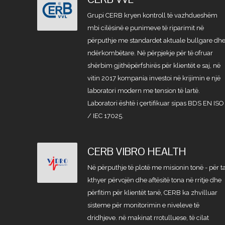
Grupi CERB kryen kontroll të vazhdueshëm
mbi cilësinë e punimeve të riparimit në
përputhje me standardet aktuale bullgare dh
ndërkombëtare. Në përpjekje për të ofruar
shërbim gjithëpërfshirës për klientët e saj, në
vitin 2017 kompania investoi në krijimin e një
laboratori modern me tension të lartë.
Laboratori është i çertifikuar sipas BDS EN ISO
/ IEC 17025.
CERB VIBRO HEALTH
Në përputhje të plotë me misionin tonë - për t
kthyer përvojën dhe aftësitë tona në rritje dhe
përfitim për klientët tanë, CERB ka zhvilluar
sisteme për monitorimin e niveleve të
dridhjeve. në makinat rrotulluese, të cilat