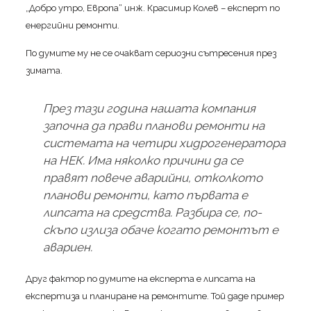
„Добро утро, Европа“ инж. Красимир Колев – експерт по
енергийни ремонти.
По думите му не се очакват сериозни сътресения през
зимата.
През тази година нашата компания
започна да прави планови ремонти на
системата на четири хидрогенератора
на НЕК. Има няколко причини да се
правят повече аварийни, отколкото
планови ремонти, като първата е
липсата на средства. Разбира се, по-
скъпо излиза обаче когато ремонтът е
авариен.
Друг фактор по думите на експерта е липсата на
експертиза и планиране на ремонтите. Той даде пример