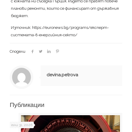
с южната ни съседка Гърция, където се правят повече
планови ремонти, които се финансират от държавния
бюджет.
Източник: https://euronews.bg/programs/експерт-
системата-в-енергийния-секто/
Сподели
devina.petrova
Публикации
юли 31, 2026