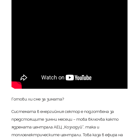
Готови ли сме за зимата?
Системата в енергийния сектор е подготвена за
предстоящите зимни месеци – това включва както
ядрената централа АЕЦ „Козлодуй“, така и
топлоелектрическите централи. Това каза в ефира на