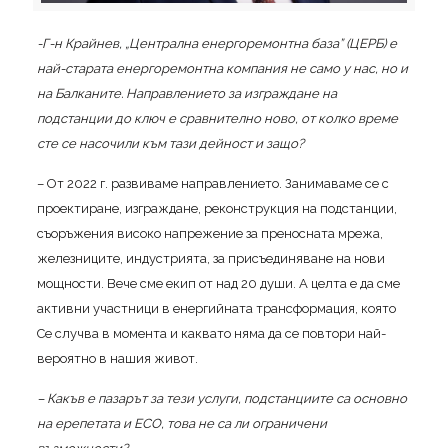
-Г-н Крайнев, „Централна енергоремонтна база” (ЦЕРБ) е
най-старата енергоремонтна компания не само у нас, но и
на Балканите. Направлението за изграждане на
подстанции до ключ е сравнително ново, от колко време
сте се насочили към тази дейност и защо?
– От 2022 г. развиваме направлението. Занимаваме се с
проектиране, изграждане, реконструкция на подстанции,
съоръжения високо напрежение за преносната мрежа,
железниците, индустрията, за присъединяване на нови
мощности. Вече сме екип от над 20 души. А целта е да сме
активни участници в енергийната трансформация, която
Се случва в момента и каквато няма да се повтори най-
вероятно в нашия живот.
– Какъв е пазарът за тези услуги, подстанциите са основно
на ерепетата и ЕСО, това не са ли ограничени