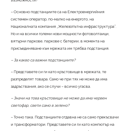
възможности?
– Основно подстанциите са на Електроенергийния
системен оператор, по-малко на енергото, на
Националната компания „Железопътна инфраструктура”.
Но и на всички големи нови мощности фотоволтаици,
вятърни паркове, паркове с батерии, в момента на
присъединяване към мрежата им трябва подстанция.
– За какво са важни подстанциите?
– Представете си ги като кръстовище в мрежата, те
разпределят товара. Само че при тях не може да има
задръствания, ако се случи – всичко угасва.
– Значи на това кръстовище не може да има червен
светофар, свети само в зелено?
– Точно така. Подстанциите отдавна не са само прекъсвачи
и трансформатори. Представете си ги като компютър на