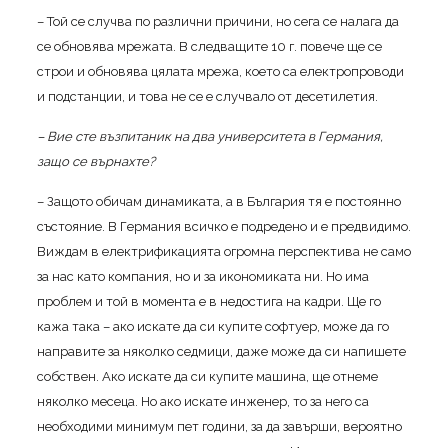
– Той се случва по различни причини, но сега се налага да
се обновява мрежата. В следващите 10 г. повече ще се
строи и обновява цялата мрежа, което са електропроводи
и подстанции, и това не се е случвало от десетилетия.
– Вие сте възпитаник на два университета в Германия,
защо се върнахте?
– Защото обичам динамиката, а в България тя е постоянно
състояние. В Германия всичко е подредено и е предвидимо.
Виждам в електрификацията огромна перспектива не само
за нас като компания, но и за икономиката ни. Но има
проблем и той в момента е в недостига на кадри. Ще го
кажа така – ако искате да си купите софтуер, може да го
направите за няколко седмици, даже може да си напишете
собствен. Ако искате да си купите машина, ще отнеме
няколко месеца. Но ако искате инженер, то за него са
необходими минимум пет години, за да завърши, вероятно