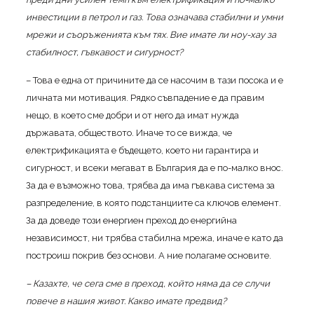
инвестиции в петрол и газ. Това означава стабилни и умни
мрежи и съоръженията към тях. Вие имате ли ноу-хау за
стабилност, гъвкавост и сигурност?
– Това е една от причините да се насочим в тази посока и е
личната ми мотивация. Рядко съвпадение е да правим
нещо, в което сме добри и от него да имат нужда
държавата, обществото. Иначе то се вижда, че
електрификацията е бъдещето, което ни гарантира и
сигурност, и всеки мегават в България да е по-малко внос.
За да е възможно това, трябва да има гъвкава система за
разпределение, в която подстанциите са ключов елемент.
За да доведе този енергиен преход до енергийна
независимост, ни трябва стабилна мрежа, иначе е като да
построиш покрив без основи. А ние полагаме основите.
– Казахте, че сега сме в преход, който няма да се случи
повече в нашия живот. Какво имате предвид?