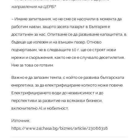
направления на ЦЕРБ?
– Имаме запитвания, но не сме се насочили в момента да
работим навън, защото засега пазарът в България е
достатъчен за нас. Опитваме се да развиваме капацитета, в
бъдеще ще излезем и на външен пазар. Отново
подчертавам, че в следващите 10 г. ще се строят нови
мрежи и съоръжения, както не се е случвало десетилетия.
Ние за това се готвим.
Важно е да запазим темпа, с който се развива българската
енергетика, за да електрифицираме колкото може повече.
Електрифицирането води до независимост и до
перспективи за развитие на всякакви бизнеси,
включително Al и мобилност.
Източник:
https://www.24chasa.bg/biznes/article/23086318