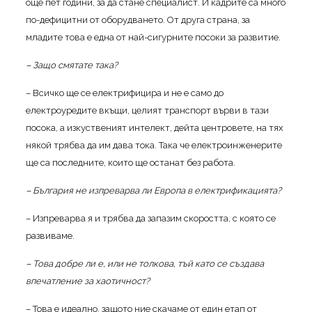
още пет години, за да стане специалист. И кадрите са много
по-дефицитни от оборудването. От друга страна, за
младите това е една от най-сигурните посоки за развитие.
– Защо смятате така?
– Всичко ще се електрифицира и не е само до
електроуредите вкъщи, целият транспорт върви в тази
посока, а изкуственият интелект, дейта центровете, на тях
някой трябва да им дава тока. Така че електроинженерите
ще са последните, които ще останат без работа.
– България не изпреварва ли Европа в електрификацията?
– Изпреварва я и трябва да запазим скоростта, с която се
развиваме.
– Това добре ли е, или не толкова, тъй като се създава
впечатление за хаотичност?
– Това е идеално, защото ние скачаме от един етап от