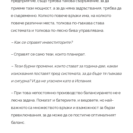
предприятие, също трябва такова съоръжение, за да
приеме тази мощност, а за да няма задръствания, трябва да
е съвременно. Колкото повече връзки има, на колкото
повече различни места, толкова по-гъвкава става
системата и толкова по-лесно бива управлявана.
– Как се справят инвеститорите?
– Справят се само тези, които планират.
– Тези бурни промени, които стават за година-две, какви
изисквания поставят пред системата, за да бъде тя гъвкава
и сигурна? И да не угаснем като в Испания.
– При това непостоянно производство балансирането не е
лесна задача. Помагат и батериите, и вецовете, но най-
важното са множеството връзки и възможност за бързи
превключвания, за да може да се постигне оптималният
баланс.