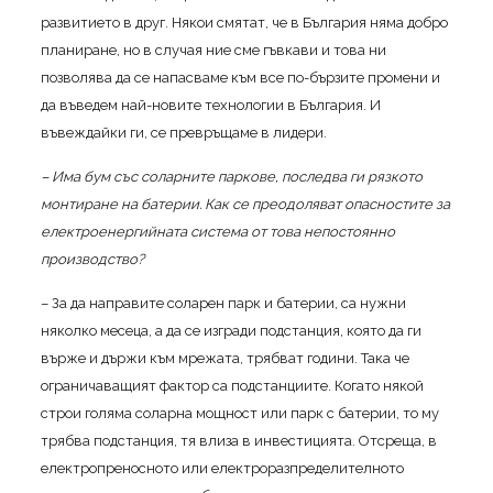
развитието в друг. Някои смятат, че в България няма добро
планиране, но в случая ние сме гъвкави и това ни
позволява да се напасваме към все по-бързите промени и
да въведем най-новите технологии в България. И
въвеждайки ги, се превръщаме в лидери.
– Има бум със соларните паркове, последва ги рязкото
монтиране на батерии. Как се преодоляват опасностите за
електроенергийната система от това непостоянно
производство?
– За да направите соларен парк и батерии, са нужни
няколко месеца, а да се изгради подстанция, която да ги
върже и държи към мрежата, трябват години. Така че
ограничаващият фактор са подстанциите. Когато някой
строи голяма соларна мощност или парк с батерии, то му
трябва подстанция, тя влиза в инвестицията. Отсреща, в
електропреносното или електроразпределителното