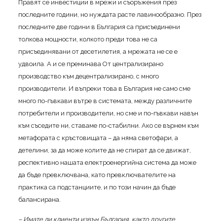
Правят се инвестиции в мрежи и съоръжения през
последните години, но нуждата расте лавинообразно. През
последните две години в България са присъединени
толкова мощности, колкото преди това не са
присъединявани от десетилетия, а мрежата не се е
удвоила. А и се преминава От централизирано
производство към децентрализирано, с много
производители. И въпреки това в България не само сме
много по-гъвкави вътре в системата, между различните
потребители и производители, но сме и по-гъвкави навън
към съседите ни, ставаме по-стабилни. Ако се върнем към
метафората с кръстовищата – да няма светофари, а
детелини, за да може колите да не спират да се движат,
респективно нашата електроенергийна система да може
да бъде превключвана, като превключвателите на
практика са подстанциите, и по този начин да бъде
балансирана.
– Имате ли клиенти извън България, както другите