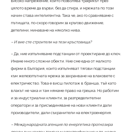
високо напрежение, който позволява трафикът през
цялото време да върви, без да спира, и мрежата по този
начин става интелигентна. Така че, ако го сравняваме с
пътищата, по-скоро говорим за кръгово движение,
детелини, минаване на няколко нива.
– И вие сте строители на тези кръстовища?
– Да, ние изпълняваме подстанции от проектиране до ключ.
Имаме много сложни обекти. Ние сме една от малкото
фирми в България, които изпълняват тягови подстанции
към железопътната мрежа за захранване на влаковете с
електричество. Това е висш пилотаж в бранша, тъй като
влакът не чака и там нямаме право на грешка. Но работим
и за индустриални клиенти, за разпределителни
оператори и за присъединяване на нови клиенти дали
производители, дали съхранители на електроенергия.
– Международната агенция по енергетика прогнозира
преди дни усилен темп към електрификация и по-малко