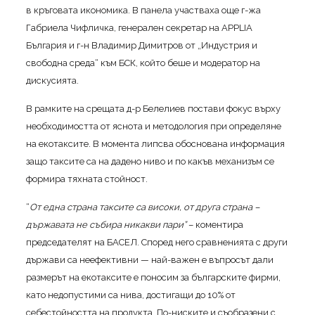
в кръговата икономика. В панела участваха още г-жа
Габриела Чифличка, генерален секретар на APPLIA
България и г-н Владимир Димитров от „Индустрия и
свободна среда“ към БСК, който беше и модератор на
дискусията.
В рамките на срещата д-р Белелиев постави фокус върху
необходимостта от яснота и методология при определяне
на екотаксите. В момента липсва обоснована информация
защо таксите са на дадено ниво и по какъв механизъм се
формира тяхната стойност.
“
От една страна таксите са високи, от друга страна –
държавата не събира никакви пари”
– коментира
председателят на БАСЕЛ. Според него сравненията с други
държави са неефективни — най-важен е въпросът дали
размерът на екотаксите е поносим за българските фирми,
като недопустими са нива, достигащи до 10% от
себестойността на продукта. По-ниските и съобразени с