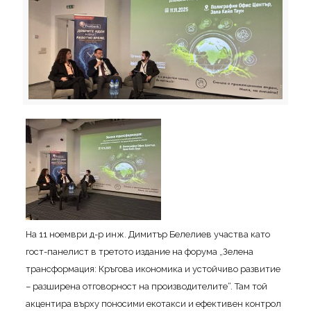
На 11 ноември д-р инж. Димитър Белелиев участва като
гост-панелист в третото издание на форума „Зелена
трансформация: Кръгова икономика и устойчиво развитие
– разширена отговорност на производителите“. Там той
акцентира върху поносими екотакси и ефективен контрол