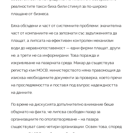
реалностите такси биха били стимул за по-широко
плащане от бизнеса.
Бяха обсъдени и част от системните проблеми: значителна
част от компаниите не са запознати със задълженията да
плащат, а липсата на ефективен контролен механизъм
води до неравнопоставеност — едни фирми плащат, други
не, а трети не са информирани. Това поражда и
изкривяване на пазарната среда. Макар да съществува
регистър към МОСВ, министерството няма правомощия да
изисква необходимите документи за проверка, което пречи
на проследяемостта и поставя под въпрос надеждността
на данните.
По време на дискусията допълнително внимание беше
обърнато на факта, че липсва свободен пазар за
организациите по оползотворяване – на пазара
съществуват само четири организации. Освен това, според