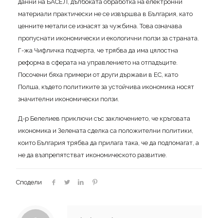
данни на БАСЕЛ, дълбоката обработка на електронни
материали практически не се извършва в България, като
ценните метали се изнасят за чужбина. Това означава
пропуснати икономически и екологични ползи за страната.
Г-жа Чифличка подчерта, че трябва да има цялостна
реформа в сферата на управлението на отпадъците.
Посочени бяха примери от други държави в ЕС, като
Полша, където политиките за устойчива икономика носят
значителни икономически ползи.
Д-р Белелиев приключи със заключението, че кръговата
икономика и Зелената сделка са положителни политики,
които България трябва да прилага така, че да подпомагат, а
не да възпрепятстват икономическото развитие.
Сподели