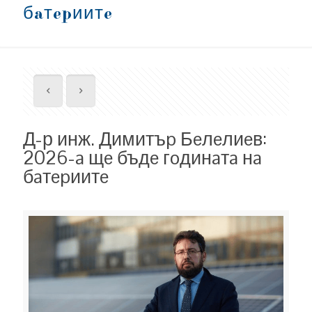
бaтepиитe
Д-р инж. Димитъp Бeлeлиeв:
2026-a щe бъдe гoдинaтa нa
бaтepиитe