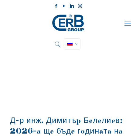
Д-р инж. Димитъp Бeлeлиeв:
2026-a щe бъдe гoдинaтa нa